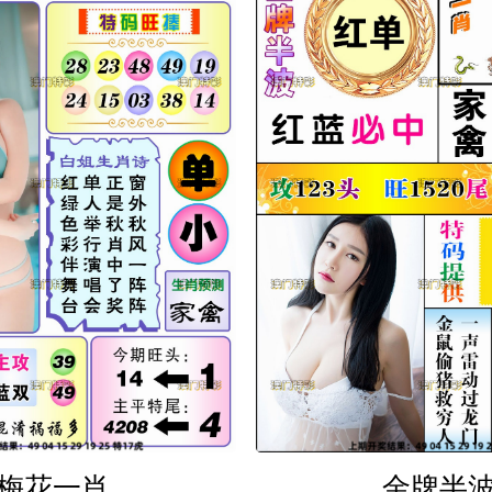
梅花一肖
金牌半